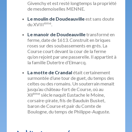
Givenchy et est resté longtemps la propriété
de mesdemoiselles MENNE.
Le moulin de Doudeauville
est sans doute
ème
du XVIII
.
Le manoir de Doudeauville
transformé en
ferme, date de 1613. Construit en briques
roses sur des soubassements en grés. La
Course court devant la cour de la ferme
qu’on rejoint par une passerelle. Il appartint à
la famille Dutertre d’Elmarcq.
La motte de Crandal
était certainement
surmontée d’une tour de guet, du temps des
celtes ou des romains. Un souterrain menait
jusqu’au château-fort de Course, où au
ème
Xll
siècle naquit Eustache le Moine,
corsaire-pirate, fils de Bauduin Busket,
baron de Course et pair du Comte de
Boulogne, du temps de Philippe-Auguste.