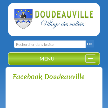
ais
Search
OK
for
MENU
Toggle
navigation
Facebook Doudeauville